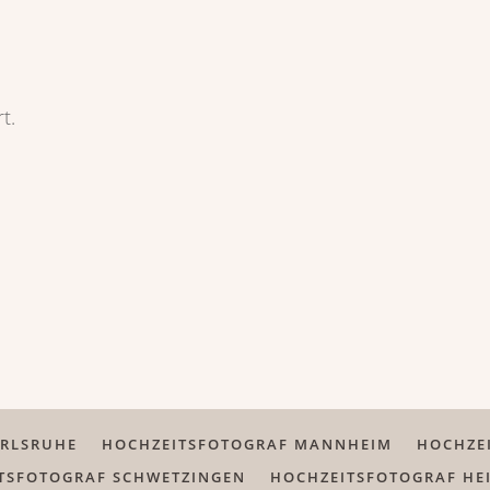
t.
ARLSRUHE
HOCHZEITSFOTOGRAF MANNHEIM
HOCHZE
TSFOTOGRAF SCHWETZINGEN
HOCHZEITSFOTOGRAF HE