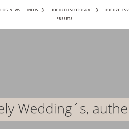
BLOG NEWS
INFOS
HOCHZEITSFOTOGRAF
HOCHZEITSV
PRESETS
/ Hochzeitsvideo / Hybrid Foto-V
ely Wedding´s, authen