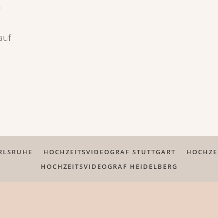
n
auf
RLSRUHE
HOCHZEITSVIDEOGRAF STUTTGART
HOCHZE
HOCHZEITSVIDEOGRAF HEIDELBERG